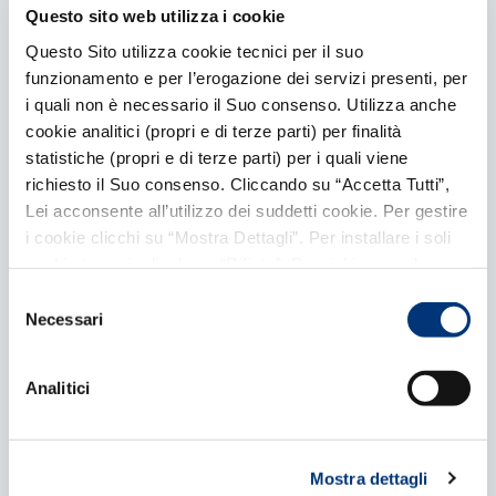
environment foudation
Questo sito web utilizza i cookie
Questo Sito utilizza cookie tecnici per il suo
funzionamento e per l’erogazione dei servizi presenti, per
Supporting local environmental and
conservation initiatives to protect, preserve
i quali non è necessario il Suo consenso. Utilizza anche
and restore the biodiversity and ecosystems in
cookie analitici (propri e di terze parti) per finalità
Sicily (Lorenzo Matacena – […]
statistiche (propri e di terze parti) per i quali viene
richiesto il Suo consenso. Cliccando su “Accetta Tutti”,
Lei acconsente all’utilizzo dei suddetti cookie. Per gestire
i cookie clicchi su “Mostra Dettagli”. Per installare i soli
cookie tecnici, clicchi su “Rifiuta”. Per richiamare il
banner, anche in futuro, e modificare le preferenze
Selezione
espresse, clicchi sull’icona
posizionata in basso a
Necessari
del
sinistra di ciascuna pagina del Sito. Per maggiori
consenso
informazioni consulta la nostra
Cookie Policy
.
10 Maggio 2023
-
Eventi
Analitici
Associazione Culturale “Di Meo
Vini ad Arte”
Mostra dettagli