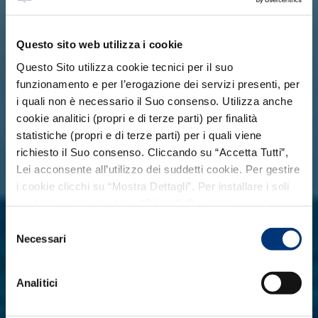
Questo sito web utilizza i cookie
Questo Sito utilizza cookie tecnici per il suo
funzionamento e per l’erogazione dei servizi presenti, per
i quali non è necessario il Suo consenso. Utilizza anche
cookie analitici (propri e di terze parti) per finalità
statistiche (propri e di terze parti) per i quali viene
richiesto il Suo consenso. Cliccando su “Accetta Tutti”,
Lei acconsente all’utilizzo dei suddetti cookie. Per gestire
i cookie clicchi su “Mostra Dettagli”. Per installare i soli
Ampliamo i nostri
cookie tecnici, clicchi su “Rifiuta”. Per richiamare il
orizzonti dal 1964
banner, anche in futuro, e modificare le preferenze
Selezione
espresse, clicchi sull’icona
posizionata in basso a
Necessari
del
sinistra di ciascuna pagina del Sito. Per maggiori
consenso
PIÙ DI 60 ANNI DI STORIA, DI PASSIONE E
informazioni consulta la nostra
Cookie Policy
.
IMPEGNO.
Analitici